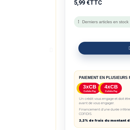
5,99 €
TTC
Derniers articles en stock
PAIEMENT EN PLUSIEURS 
3xCB
4xCB
Cofidis Pay
Cofidis Pay
Un crédit vous engage et doit êt
avant de vous engager.
Financement d’une durée inférieu
COFIDIS.
2,2% de frais du montant d