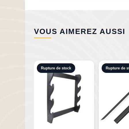
VOUS AIMEREZ AUSSI
tock
Rupture de stock