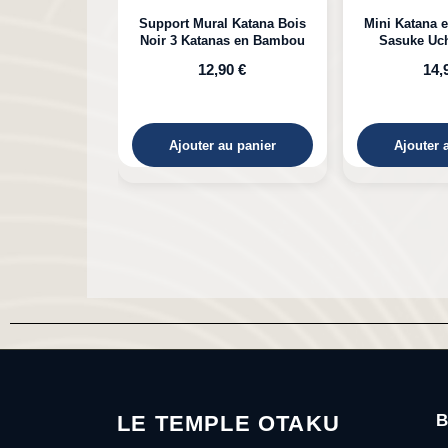
l Katana Bois
Mini Katana en Bambou de
Katana e
as en Bambou
Sasuke Uchiha Naruto
Kokushibou
Michikatsu 
90 €
14,90 €
29,90 €
au panier
Ajouter au panier
Ajouter 
LE TEMPLE OTAKU