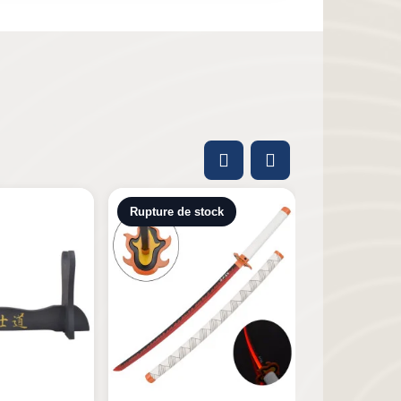
tock
-5,40 €