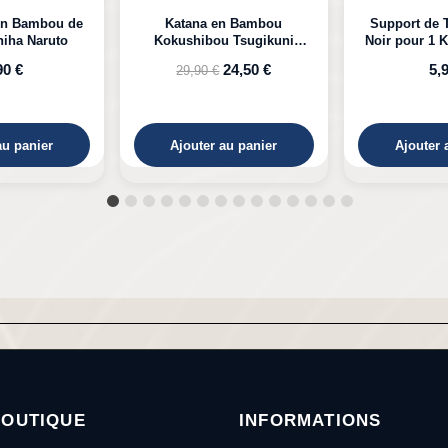
n Bambou
Support de Table en Bois
Katana LED 
 Tsugikuni
Noir pour 1 Katana à Poser
Kyojuro D
Demon Slayer
24,50 €
5,99 €
39,
au panier
Ajouter au panier
Ajouter 
BOUTIQUE
INFORMATIONS