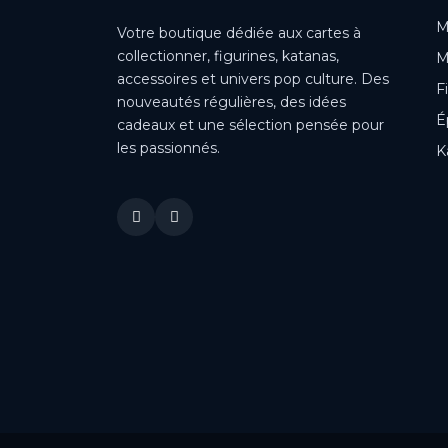
M
Votre boutique dédiée aux cartes à
collectionner, figurines, katanas,
M
accessoires et univers pop culture. Des
F
nouveautés régulières, des idées
É
cadeaux et une sélection pensée pour
les passionnés.
K
This is a cookie agreement request — you can customize it or
disable in the backoffice: Modules / Module manager / AN
Cookie Popup.