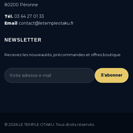
80200 Péronne
Tél.
03 64 27 01 33
Email
contact@letempleotaku.fr
NEWSLETTER
Recevez les nouveautés, précommandes et offres boutique.
S'abonner
This is a cookie agreement request — you can
customize it or disable in the backoffice: Modules /
© 2026 LE TEMPLE OTAKU. Tous droits réservés.
Module manager / AN Cookie Popup.