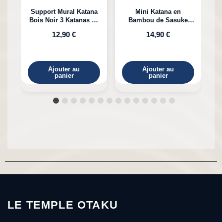
Support Mural Katana
Mini Katana en
Bois Noir 3 Katanas en
Bambou de Sasuke
K
Bambou
Uchiha Naruto
12,90 €
14,90 €
Ajouter au
Ajouter au
panier
panier
LE TEMPLE OTAKU