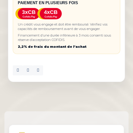
PAIEMENT EN PLUSIEURS FOIS
3xCB
4xCB
Cofidis Pay
Cofidis Pay
Un crédit vous engage et doit être remboursé. Vérifiez vos
capacités de remboursement avant de vous engager.
Financement d’une durée inférieure à 3 mois consenti sous
réserve d’acceptation COFIDIS.
2,2% de frais du montant de l’achat