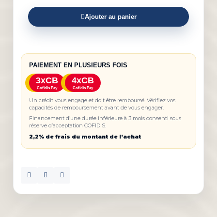
Ajouter au panier
PAIEMENT EN PLUSIEURS FOIS
3xCB
4xCB
Cofidis Pay
Cofidis Pay
Un crédit vous engage et doit être remboursé. Vérifiez vos
capacités de remboursement avant de vous engager.
Financement d’une durée inférieure à 3 mois consenti sous
réserve d’acceptation COFIDIS.
2,2% de frais du montant de l’achat