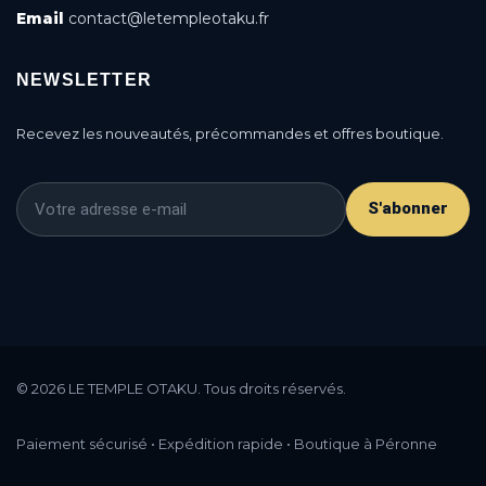
Email
contact@letempleotaku.fr
NEWSLETTER
Recevez les nouveautés, précommandes et offres boutique.
S'abonner
This is a cookie agreement request — you can
customize it or disable in the backoffice: Modules /
© 2026 LE TEMPLE OTAKU. Tous droits réservés.
Module manager / AN Cookie Popup.
DONE
PRIVACY POLICY
ACCEPT
Paiement sécurisé • Expédition rapide • Boutique à Péronne