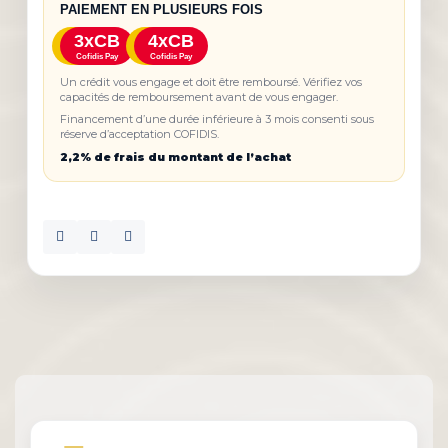
PAIEMENT EN PLUSIEURS FOIS
3xCB
4xCB
Cofidis Pay
Cofidis Pay
Un crédit vous engage et doit être remboursé. Vérifiez vos
capacités de remboursement avant de vous engager.
Financement d’une durée inférieure à 3 mois consenti sous
réserve d’acceptation COFIDIS.
2,2% de frais du montant de l’achat