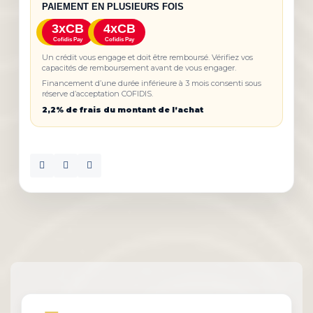
PAIEMENT EN PLUSIEURS FOIS
3xCB
4xCB
Cofidis Pay
Cofidis Pay
Un crédit vous engage et doit être remboursé. Vérifiez vos
capacités de remboursement avant de vous engager.
Financement d’une durée inférieure à 3 mois consenti sous
réserve d’acceptation COFIDIS.
2,2% de frais du montant de l’achat