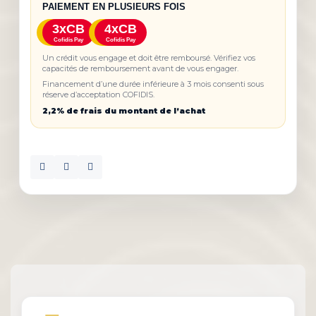
PAIEMENT EN PLUSIEURS FOIS
3xCB
4xCB
Cofidis Pay
Cofidis Pay
Un crédit vous engage et doit être remboursé. Vérifiez vos
capacités de remboursement avant de vous engager.
Financement d’une durée inférieure à 3 mois consenti sous
réserve d’acceptation COFIDIS.
2,2% de frais du montant de l’achat