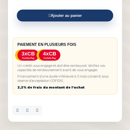
Ajouter au panier
PAIEMENT EN PLUSIEURS FOIS
3xCB
4xCB
Cofidis Pay
Cofidis Pay
Un crédit vous engage et doit être remboursé. Vérifiez vos
capacités de remboursement avant de vous engager.
Financement d’une durée inférieure à 3 mois consenti sous
réserve d’acceptation COFIDIS.
2,2% de frais du montant de l’achat