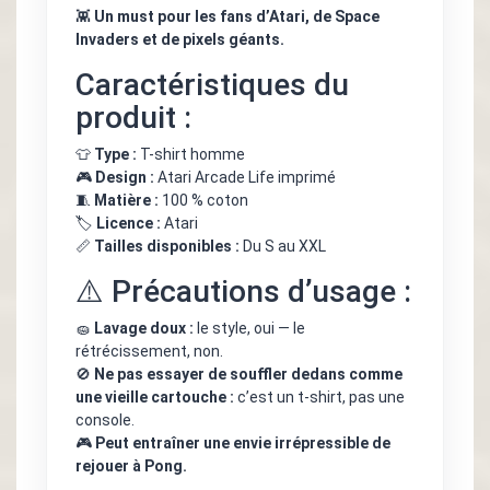
👾
Un must pour les fans d’Atari, de Space
Invaders et de pixels géants.
Caractéristiques du
produit :
👕
Type :
T-shirt homme
🎮
Design :
Atari Arcade Life imprimé
🧵
Matière :
100 % coton
🏷️
Licence :
Atari
📏
Tailles disponibles :
Du S au XXL
⚠️ Précautions d’usage :
🧽
Lavage doux :
le style, oui — le
rétrécissement, non.
🚫
Ne pas essayer de souffler dedans comme
une vieille cartouche :
c’est un t-shirt, pas une
console.
🎮
Peut entraîner une envie irrépressible de
rejouer à Pong.