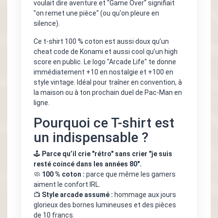
voulait dire aventure et "Game Over" signifiait
"on remet une pièce" (ou qu'on pleure en
silence).
Ce t-shirt 100 % coton est aussi doux qu’un
cheat code de Konami et aussi cool qu’un high
score en public. Le logo "Arcade Life" te donne
immédiatement +10 en nostalgie et +100 en
style vintage. Idéal pour traîner en convention, à
la maison ou à ton prochain duel de Pac-Man en
ligne.
Pourquoi ce T-shirt est
un indispensable ?
🕹️
Parce qu’il crie "rétro" sans crier "je suis
resté coincé dans les années 80".
🧼
100 % coton :
parce que même les gamers
aiment le confort IRL.
📺
Style arcade assumé :
hommage aux jours
glorieux des bornes lumineuses et des pièces
de 10 francs.