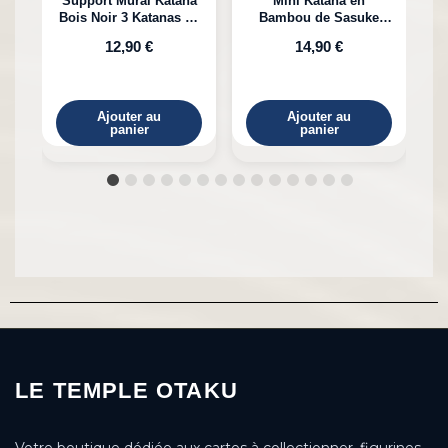
Support Mural Katana
Mini Katana en
Bois Noir 3 Katanas en
Bambou de Sasuke
K
Bambou
Uchiha Naruto
12,90 €
14,90 €
Ajouter au
Ajouter au
panier
panier
LE TEMPLE OTAKU
Votre boutique dédiée aux cartes à collectionner, figurines,