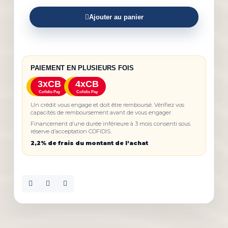
Ajouter au panier
PAIEMENT EN PLUSIEURS FOIS
3xCB
4xCB
Cofidis Pay
Cofidis Pay
Un crédit vous engage et doit être remboursé. Vérifiez vos
capacités de remboursement avant de vous engager.
Financement d’une durée inférieure à 3 mois consenti sous
réserve d’acceptation COFIDIS.
2,2% de frais du montant de l’achat