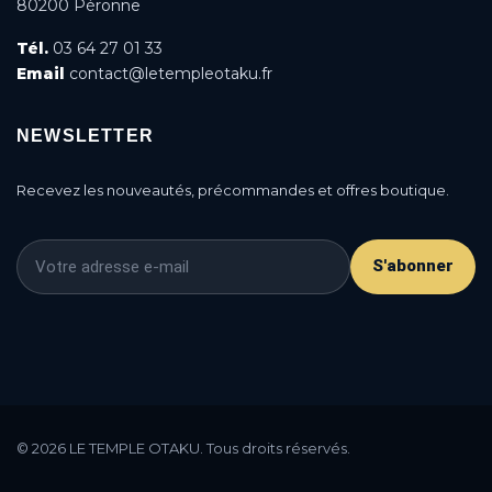
80200 Péronne
Tél.
03 64 27 01 33
Email
contact@letempleotaku.fr
NEWSLETTER
Recevez les nouveautés, précommandes et offres boutique.
S'abonner
This is a cookie agreement request — you can
customize it or disable in the backoffice: Modules /
© 2026 LE TEMPLE OTAKU. Tous droits réservés.
Module manager / AN Cookie Popup.
DONE
PRIVACY POLICY
ACCEPT