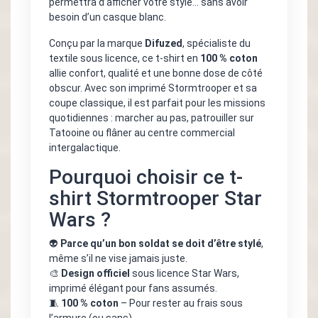
permettra d’afficher votre style… sans avoir
besoin d’un casque blanc.
Conçu par la marque
Difuzed
, spécialiste du
textile sous licence, ce t-shirt en
100 % coton
allie confort, qualité et une bonne dose de côté
obscur. Avec son imprimé Stormtrooper et sa
coupe classique, il est parfait pour les missions
quotidiennes : marcher au pas, patrouiller sur
Tatooine ou flâner au centre commercial
intergalactique.
Pourquoi choisir ce t-
shirt Stormtrooper Star
Wars ?
👽
Parce qu’un bon soldat se doit d’être stylé
,
même s’il ne vise jamais juste.
🎨
Design officiel
sous licence Star Wars,
imprimé élégant pour fans assumés.
🧵
100 % coton
– Pour rester au frais sous