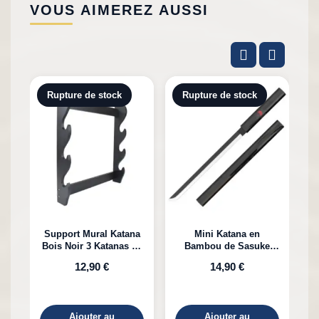
VOUS AIMEREZ AUSSI
Rupture de stock
Rupture de stock
Support Mural Katana
Mini Katana en
Bois Noir 3 Katanas en
Bambou de Sasuke
K
Bambou
Uchiha Naruto
12,90 €
14,90 €
Ajouter au
Ajouter au