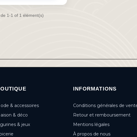
 de 1-1 of 1 élément(s)
BOUTIQUE
INFORMATIONS
ode & accessoires
Conditions générales de vent
aison & déco
Retour et remboursement
igurines & jeux
Mentions légales
picerie
À propos de nous