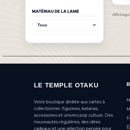
MATÉRIAU DE LA LAME
Affichage
LE TEMPLE OTAKU
M
Votre boutique dédiée aux cartes à
collectionner, figurines, katanas,
M
accessoires et univers pop culture. Des
F
nouveautés régulières, des idées
É
cadeaux et une sélection pensée pour