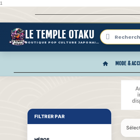
1
LE TEMPLE OTAKU
BOUTIQUE POP CULTURE JAPONAISE
MODE & ACC
FILTRER PAR
Sélec
HÉROS