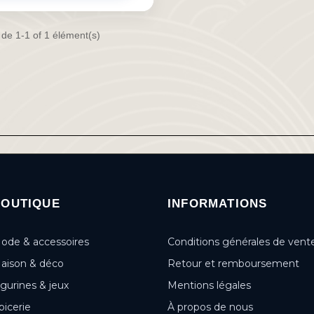
 de 1-1 of 1 élément(s)
BOUTIQUE
INFORMATIONS
ode & accessoires
Conditions générales de vent
aison & déco
Retour et remboursement
igurines & jeux
Mentions légales
picerie
À propos de nous