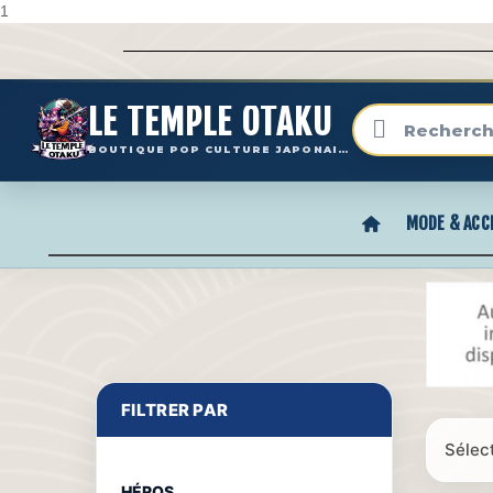
1
LE TEMPLE OTAKU
BOUTIQUE POP CULTURE JAPONAISE
MODE & ACC
FILTRER PAR
Sélec
HÉROS