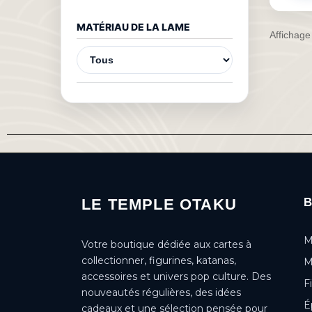
MATÉRIAU DE LA LAME
Affichage
LE TEMPLE OTAKU
M
Votre boutique dédiée aux cartes à
collectionner, figurines, katanas,
M
accessoires et univers pop culture. Des
F
nouveautés régulières, des idées
É
cadeaux et une sélection pensée pour