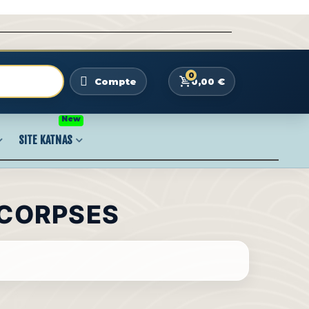
0
0,00 €
Compte
New
SITE KATNAS
 CORPSES