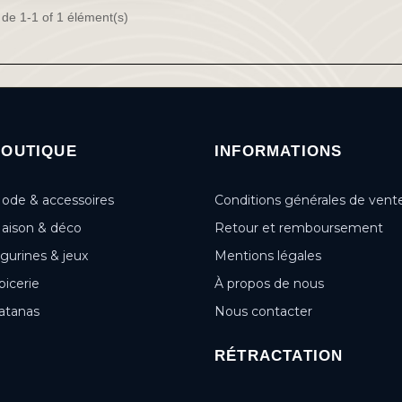
 de 1-1 of 1 élément(s)
BOUTIQUE
INFORMATIONS
ode & accessoires
Conditions générales de vent
aison & déco
Retour et remboursement
igurines & jeux
Mentions légales
picerie
À propos de nous
atanas
Nous contacter
RÉTRACTATION