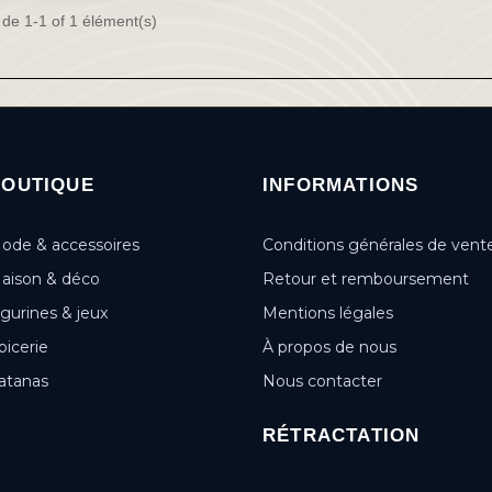
 de 1-1 of 1 élément(s)
BOUTIQUE
INFORMATIONS
ode & accessoires
Conditions générales de vent
aison & déco
Retour et remboursement
igurines & jeux
Mentions légales
picerie
À propos de nous
atanas
Nous contacter
RÉTRACTATION