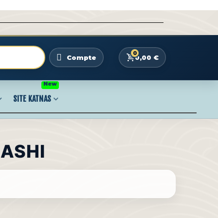
0
0,00 €
Compte
New
SITE KATNAS
ASHI